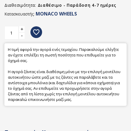
Διαθεσιμότητα:
Διαθέσιμο - Παράδοση 4-7 ημέρες
MONACO WHEELS
Κατασκευαστής:
+
favorite_border
-
Η τιμή αφορά την αγορά ενός τεμαχίου. Παρακαλούμε ελέγξτε
αν έχετε επιλέξει τη σωστή ποσότητα που επιθυμείτε για το
όχημά σας.
Η αγορά ζάντας είναι διαθέσιμη μόνο με την επιλογή μοντέλου
αυτοκινήτου ώστε μαζί με τις ζάντες να παραλάβετε και τα
αντίστοιχα μπουλόνια (και δαχτυλίδια για κάποια οχήματα) για
το όχημά σας. Αν επιθυμείτε να προχωρήσετε στην αγορά
ζάντας από τη λίστα χωρίς την επιλογή μοντέλου αυτοκινήτου
παρακαλώ επικοινωνήστε μαζί μας.