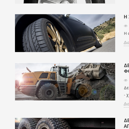
Η
Η 
Δι
ΔΕ
Φ
Δε
- 
Δι
ΔΕ
Α