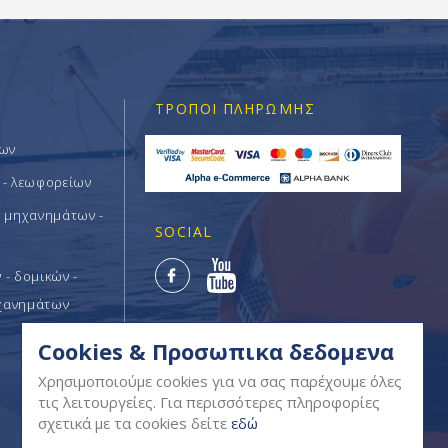
ΤΡΌΠΟΙ ΠΛΗΡΩΜΉΣ
των
 - λεωφορείων
ν μηχανημάτων -
SOCIAL
- δομικών -
χανημάτων
Cookies & Προσωπικα δεδομενα
Χρησιμοποιούμε cookies για να σας παρέχουμε όλες
τις λειτουργείες. Για περισσότερες πληροφορίες
σχετικά με τα cookies δείτε
εδώ