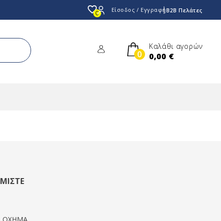
favorite_border
Είσοδος / Εγγραφή
B2B Πελάτες
0
Καλάθι αγορών
0
0,00 €
ΜΙΣΤΕ
Ο ΟΧΗΜΑ