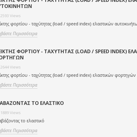
ΥΤΟΚΙΝΉΤΩΝ
2593
Views
ίκτης φορτίου - ταχύτητας (load / speed index) ελαστικών αυτοκινήτ
αβάστε Περισσότερα
ΊΚΤΗΣ ΦΟΡΤΊΟΥ - ΤΑΧΎΤΗΤΑΣ (LOAD / SPEED INDEX) ΕΛ
ΟΡΤΗΓΏΝ
2644
Views
ίκτης φορτίου - ταχύτητας (load / speed index) ελαστικών φορτηγών
αβάστε Περισσότερα
ΙΑΒΆΖΟΝΤΑΣ ΤΟ ΕΛΑΣΤΙΚΌ
1889
Views
αβάζοντας το ελαστικό
αβάστε Περισσότερα