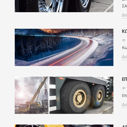
ΣΑ
Δι
ΚΩ
Κω
Δι
Ε
Επ
Δι
ΔΕ