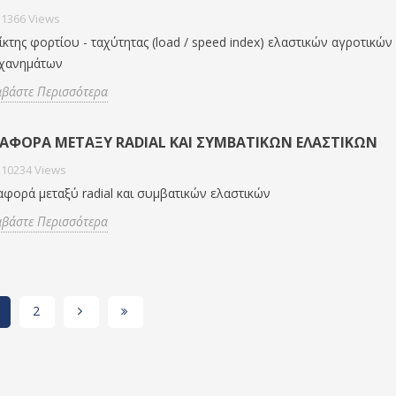
1366
Views
ίκτης φορτίου - ταχύτητας (load / speed index) ελαστικών αγροτικών
χανημάτων
αβάστε Περισσότερα
ΙΑΦΟΡΆ ΜΕΤΑΞΎ RADIAL ΚΑΙ ΣΥΜΒΑΤΙΚΏΝ ΕΛΑΣΤΙΚΏΝ
10234
Views
αφορά μεταξύ radial και συμβατικών ελαστικών
αβάστε Περισσότερα
2