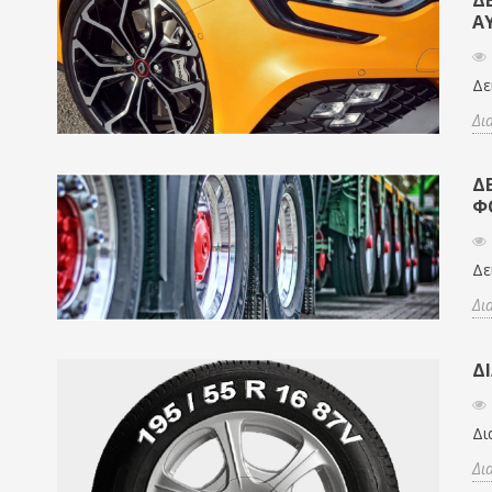
Α
Δε
Δι
ΔΕ
Φ
Δε
Δι
Δ
Δι
Δι