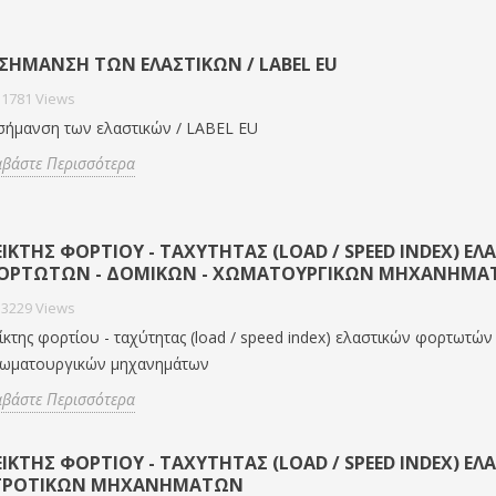
 ΣΉΜΑΝΣΗ ΤΩΝ ΕΛΑΣΤΙΚΏΝ / LABEL EU
1781
Views
σήμανση των ελαστικών / LABEL EU
αβάστε Περισσότερα
ΊΚΤΗΣ ΦΟΡΤΊΟΥ - ΤΑΧΎΤΗΤΑΣ (LOAD / SPEED INDEX) ΕΛ
ΟΡΤΩΤΏΝ - ΔΟΜΙΚΏΝ - ΧΩΜΑΤΟΥΡΓΙΚΏΝ ΜΗΧΑΝΗΜΆ
3229
Views
ίκτης φορτίου - ταχύτητας (load / speed index) ελαστικών φορτωτών
χωματουργικών μηχανημάτων
αβάστε Περισσότερα
ΊΚΤΗΣ ΦΟΡΤΊΟΥ - ΤΑΧΎΤΗΤΑΣ (LOAD / SPEED INDEX) ΕΛ
ΓΡΟΤΙΚΏΝ ΜΗΧΑΝΗΜΆΤΩΝ