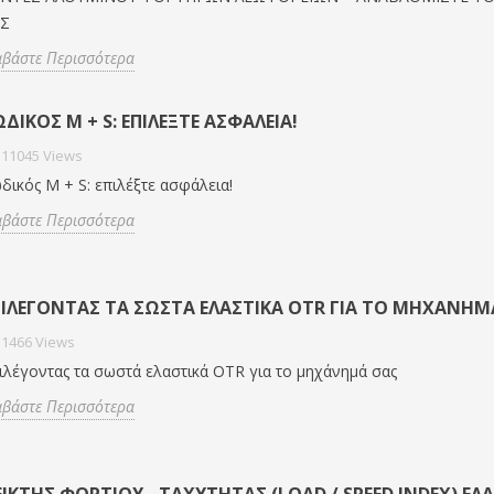
Σ
αβάστε Περισσότερα
ΔΙΚΌΣ M + S: ΕΠΙΛΈΞΤΕ ΑΣΦΆΛΕΙΑ!
11045
Views
δικός M + S: επιλέξτε ασφάλεια!
αβάστε Περισσότερα
ΠΙΛΈΓΟΝΤΑΣ ΤΑ ΣΩΣΤΆ ΕΛΑΣΤΙΚΆ OTR ΓΙΑ ΤΟ ΜΗΧΆΝΗΜ
1466
Views
ιλέγοντας τα σωστά ελαστικά OTR για το μηχάνημά σας
αβάστε Περισσότερα
ΊΚΤΗΣ ΦΟΡΤΊΟΥ - ΤΑΧΎΤΗΤΑΣ (LOAD / SPEED INDEX) ΕΛ