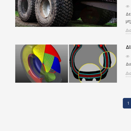
Δε
μη
Δι
Δ
Δι
Δι
1