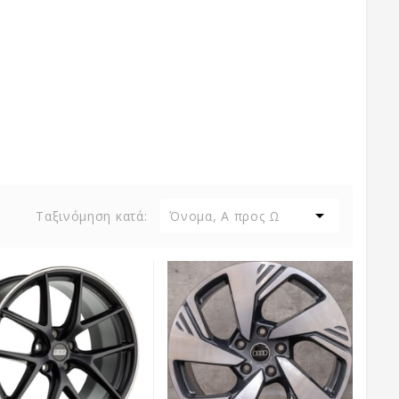

Ταξινόμηση κατά:
Όνομα, Α προς Ω