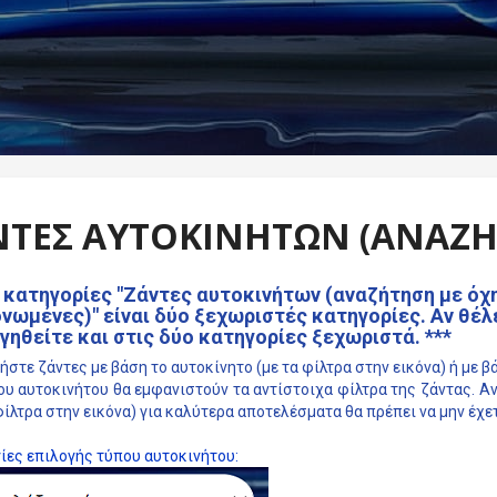
ΝΤΕΣ ΑΥΤΟΚΙΝΉΤΩΝ (ΑΝΑΖ
ι κατηγορίες "Ζάντες αυτοκινήτων (αναζήτηση με όχ
νωμένες)" είναι δύο ξεχωριστές κατηγορίες. Αν θέλε
γηθείτε και στις δύο κατηγορίες ξεχωριστά. ***
στε ζάντες με βάση το αυτοκίνητο (με τα φίλτρα στην εικόνα) ή με β
ου αυτοκινήτου θα εμφανιστούν τα αντίστοιχα φίλτρα της ζάντας. Α
φίλτρα στην εικόνα) για καλύτερα αποτελέσματα θα πρέπει να μην έχε
ίες
επιλογής τύπου αυτοκινήτου: