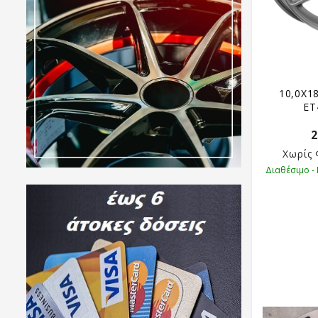
10,0X1
ET
2
Χωρίς
Διαθέσιμο -