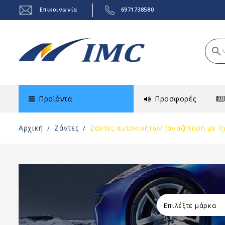
Επικοινωνία
6971738580
search
Προϊόντα
Προσφορές
Αρχική
Ζάντες
Ζάντες αυτοκινήτων (αναζήτηση με ό