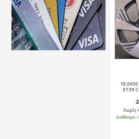
10,0X20
ET39 C
2
Χωρίς
Διαθέσιμο -