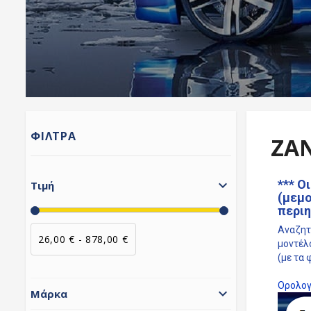
ΦΊΛΤΡΑ
ΖΆ

*** Ο
Τιμή
(μεμο
περιη
Αναζητή
26,00 € - 878,00 €
μοντέλ
(με τα 
Ορολογ

Μάρκα