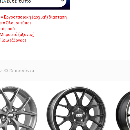
h = Εργοστασιακή (αρχική) διάσταση
es = Όλοι οι τύποι
κτός από
= Μπροστά (άξονας)
Πίσω (άξονας)
ν 3325 προϊόντα