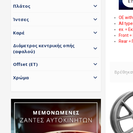

Πλάτος
OE wit

Ίντσες
All typ
ex
. = Ε

Καρέ
Front 
Rear = 
Διάμετρος κεντρικής οπής

(αφαλού)

Offset (ET)
Βρέθηκα

Χρώμα