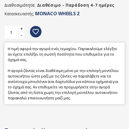
Διαθεσιμότητα:
Διαθέσιμο - Παράδοση 4-7 ημέρες
MONACO WHEELS 2
Κατασκευαστής:
+
favorite_border
-
Η τιμή αφορά την αγορά ενός τεμαχίου. Παρακαλούμε ελέγξτε
αν έχετε επιλέξει τη σωστή ποσότητα που επιθυμείτε για το
όχημά σας.
Η αγορά ζάντας είναι διαθέσιμη μόνο με την επιλογή μοντέλου
αυτοκινήτου ώστε μαζί με τις ζάντες να παραλάβετε και τα
αντίστοιχα μπουλόνια (και δαχτυλίδια για κάποια οχήματα) για
το όχημά σας. Αν επιθυμείτε να προχωρήσετε στην αγορά
ζάντας από τη λίστα χωρίς την επιλογή μοντέλου αυτοκινήτου
παρακαλώ επικοινωνήστε μαζί μας.