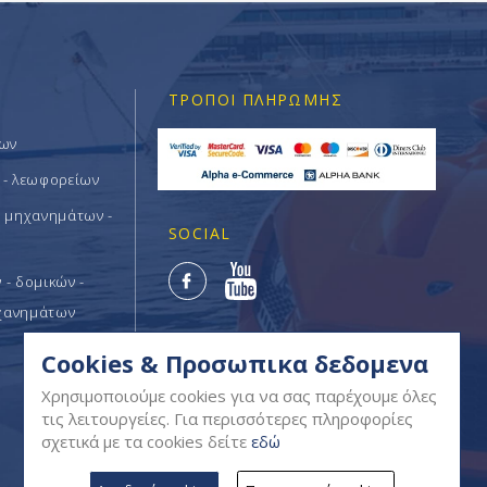
ΤΡΌΠΟΙ ΠΛΗΡΩΜΉΣ
των
 - λεωφορείων
ν μηχανημάτων -
SOCIAL
- δομικών -
χανημάτων
Cookies & Προσωπικα δεδομενα
Χρησιμοποιούμε cookies για να σας παρέχουμε όλες
τις λειτουργείες. Για περισσότερες πληροφορίες
σχετικά με τα cookies δείτε
εδώ