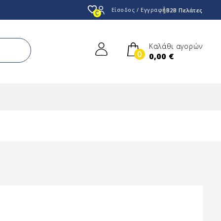
favorite_border
Είσοδος / Εγγραφή
B2B Πελάτες
0
Καλάθι αγορών
0
0,00 €