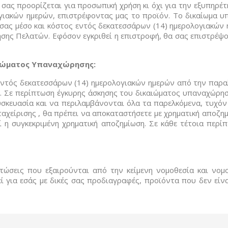
σας προορίζεται για προσωπική χρήση κι όχι για την εξυπηρέτ
ιακών ημερών, επιστρέφοντας μας το προϊόν. Το δικαίωμα υ
κό σας μέσο και κόστος εντός δεκατεσσάρων (14) ημερολογιακ
ησης Πελατών. Εφόσον εγκριθεί η επιστροφή, θα σας επιστρέψο
αιώματος Υπαναχώρησης:
εντός δεκατεσσάρων (14) ημερολογιακών ημερών από την παρα
ς. Σε περίπτωση έγκυρης άσκησης του δικαιώματος υπαναχώρη
συσκευασία και να περιλαμβάνονται όλα τα παρελκόμενα, τυχό
ταχείρισης , θα πρέπει να αποκαταστήσετε με χρηματική αποζη
 η συγκεκριμένη χρηματική αποζημίωση. Σε κάθε τέτοια περίπ
τώσεις που εξαιρούνται από την κείμενη νομοθεσία και νομ
ί για εσάς με δικές σας προδιαγραφές, προϊόντα που δεν είν