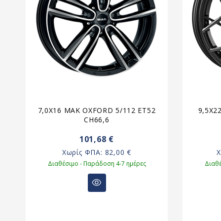
7,0X16 MAK OXFORD 5/112 ET52
9,5X2
,4
CH66,6
101,68 €
Χωρίς ΦΠΑ:
82,00 €
Διαθέσιμο - Παράδοση 4-7 ημέρες
Διαθέ