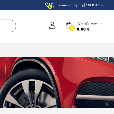
favorite_border
Είσοδος / Εγγραφή
B2B Πελάτες
0
Καλάθι αγορών
0
0,00 €