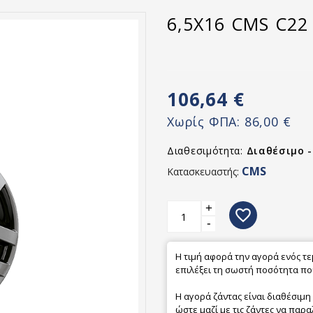
6,5X16 CMS C22 
106,64 €
Χωρίς ΦΠΑ:
86,00 €
Διαθεσιμότητα:
Διαθέσιμο 
CMS
Κατασκευαστής:
+
favorite_border
-
Η τιμή αφορά την αγορά ενός τ
επιλέξει τη σωστή ποσότητα που
Η αγορά ζάντας είναι διαθέσιμη
ώστε μαζί με τις ζάντες να παρα