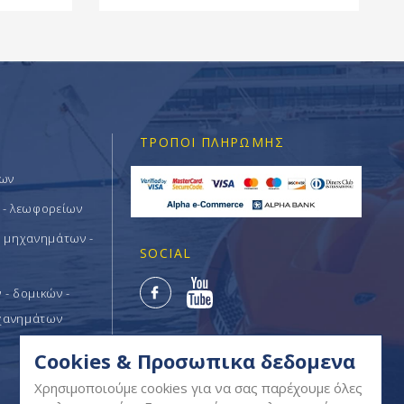
ΤΡΌΠΟΙ ΠΛΗΡΩΜΉΣ
των
 - λεωφορείων
ν μηχανημάτων -
SOCIAL
- δομικών -
χανημάτων
Cookies & Προσωπικα δεδομενα
Χρησιμοποιούμε cookies για να σας παρέχουμε όλες