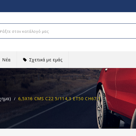
Νέα
Σχετικά με εμάς
χημα)
6,5X16 CMS C22 5/114,3 ET50 CH67,1