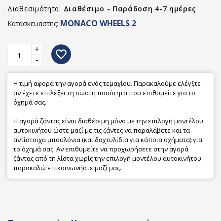
Διαθεσιμότητα:
Διαθέσιμο - Παράδοση 4-7 ημέρες
MONACO WHEELS 2
Κατασκευαστής:
+
favorite_border
-
Η τιμή αφορά την αγορά ενός τεμαχίου. Παρακαλούμε ελέγξτε
αν έχετε επιλέξει τη σωστή ποσότητα που επιθυμείτε για το
όχημά σας.
Η αγορά ζάντας είναι διαθέσιμη μόνο με την επιλογή μοντέλου
αυτοκινήτου ώστε μαζί με τις ζάντες να παραλάβετε και τα
αντίστοιχα μπουλόνια (και δαχτυλίδια για κάποια οχήματα) για
το όχημά σας. Αν επιθυμείτε να προχωρήσετε στην αγορά
ζάντας από τη λίστα χωρίς την επιλογή μοντέλου αυτοκινήτου
παρακαλώ επικοινωνήστε μαζί μας.