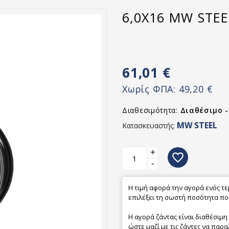
6,0X16 MW STEE
61,01 €
Χωρίς ΦΠΑ:
49,20 €
Διαθεσιμότητα:
Διαθέσιμο 
MW STEEL
Κατασκευαστής:
+
favorite_border
-
Η τιμή αφορά την αγορά ενός τ
επιλέξει τη σωστή ποσότητα που
Η αγορά ζάντας είναι διαθέσιμη
ώστε μαζί με τις ζάντες να παρα