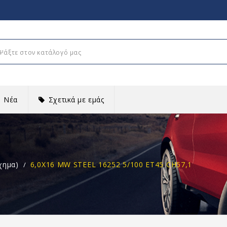
Νέα
Σχετικά με εμάς
χημα)
6,0X16 MW STEEL 16252 5/100 ET45 CH57,1