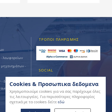
ΤΡΌΠΟΙ ΠΛΗΡΩΜΉΣ
των
 - λεωφορείων
ν μηχανημάτων -
SOCIAL
- δομικών -
Cookies & Προσωπικα δεδομενα
χανημάτων
Χρησιμοποιούμε cookies για να σας παρέχουμε όλες
τις λειτουργείες. Για περισσότερες πληροφορίες
σχετικά με τα cookies δείτε
εδώ