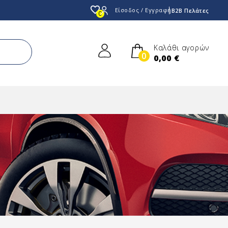
favorite_border
Είσοδος / Εγγραφή
B2B Πελάτες
0
Καλάθι αγορών
0
0,00 €