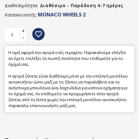
Διαθεσιμότητα:
Διαθέσιμο - Παράδοση 4-7 ημέρες
MONACO WHEELS 2
Κατασκευαστής:
+
favorite_border
-
Η τιμή αφορά την αγορά ενός τεμαχίου. Παρακαλούμε ελέγξτε
αν έχετε επιλέξει τη σωστή ποσότητα που επιθυμείτε για το
όχημά σας.
Η αγορά ζάντας είναι διαθέσιμη μόνο με την επιλογή μοντέλου
αυτοκινήτου ώστε μαζί με τις ζάντες να παραλάβετε και τα
αντίστοιχα μπουλόνια (και δαχτυλίδια για κάποια οχήματα) για
το όχημά σας. Αν επιθυμείτε να προχωρήσετε στην αγορά
ζάντας από τη λίστα χωρίς την επιλογή μοντέλου αυτοκινήτου
παρακαλώ επικοινωνήστε μαζί μας.