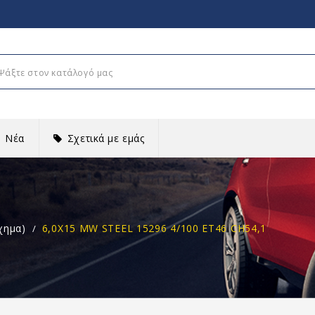
Νέα
Σχετικά με εμάς
χημα)
6,0X15 MW STEEL 15296 4/100 ET46 CH54,1