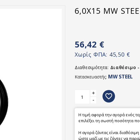
6,0X15 MW STEE
56,42 €
Χωρίς ΦΠΑ:
45,50 €
Διαθεσιμότητα:
Διαθέσιμο 
MW STEEL
Κατασκευαστής:
+
favorite_border
-
Η τιμή αφορά την αγορά ενός τ
επιλέξει τη σωστή ποσότητα που
Η αγορά ζάντας είναι διαθέσιμη
ώστε μαζί με τις ζάντες να παρα