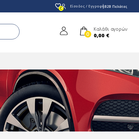
favorite_border
Είσοδος / Εγγραφή
B2B Πελάτες
0
Καλάθι αγορών
0
0,00 €