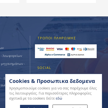
ΤΡΌΠΟΙ ΠΛΗΡΩΜΉΣ
των
 - λεωφορείων
ν μηχανημάτων -
SOCIAL
- δομικών -
Cookies & Προσωπικα δεδομενα
χανημάτων
Χρησιμοποιούμε cookies για να σας παρέχουμε όλες
τις λειτουργείες. Για περισσότερες πληροφορίες
σχετικά με τα cookies δείτε
εδώ