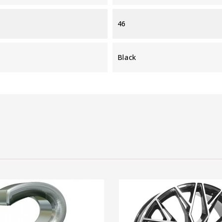
46
Black