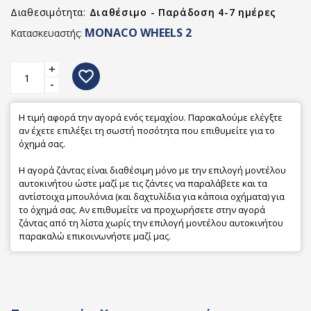
Διαθεσιμότητα:
Διαθέσιμο - Παράδοση 4-7 ημέρες
MONACO WHEELS 2
Κατασκευαστής:
+
favorite_border
-
Η τιμή αφορά την αγορά ενός τεμαχίου. Παρακαλούμε ελέγξτε
αν έχετε επιλέξει τη σωστή ποσότητα που επιθυμείτε για το
όχημά σας.
Η αγορά ζάντας είναι διαθέσιμη μόνο με την επιλογή μοντέλου
αυτοκινήτου ώστε μαζί με τις ζάντες να παραλάβετε και τα
αντίστοιχα μπουλόνια (και δαχτυλίδια για κάποια οχήματα) για
το όχημά σας. Αν επιθυμείτε να προχωρήσετε στην αγορά
ζάντας από τη λίστα χωρίς την επιλογή μοντέλου αυτοκινήτου
παρακαλώ επικοινωνήστε μαζί μας.