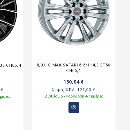
8,0X18 MAK SAFARI 6 6/114,3 ET50
7
T33 CH66,4
CH66,1
150,04 €
Χωρίς ΦΠΑ:
121,00 €
 €
Διαθέσιμο - Παράδοση 4-7 ημέρες
ημέρες