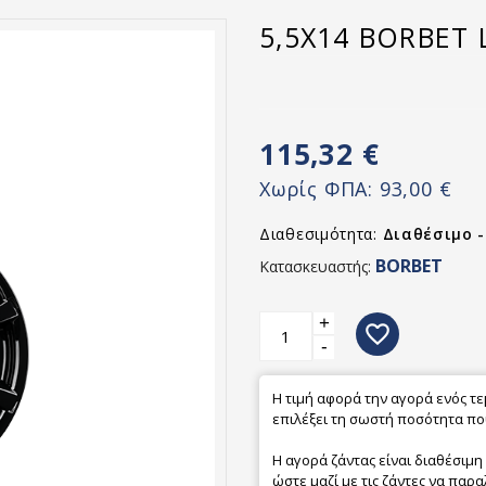
5,5X14 BORBET 
115,32 €
Χωρίς ΦΠΑ:
93,00 €
Διαθεσιμότητα:
Διαθέσιμο 
BORBET
Κατασκευαστής:
+
favorite_border
-
Η τιμή αφορά την αγορά ενός τ
επιλέξει τη σωστή ποσότητα που
Η αγορά ζάντας είναι διαθέσιμη
ώστε μαζί με τις ζάντες να παρα