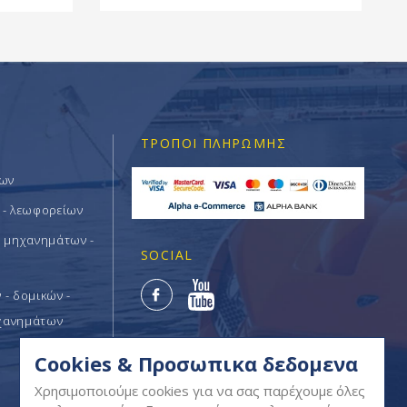
ΤΡΌΠΟΙ ΠΛΗΡΩΜΉΣ
των
 - λεωφορείων
ν μηχανημάτων -
SOCIAL
- δομικών -
χανημάτων
Cookies & Προσωπικα δεδομενα
Χρησιμοποιούμε cookies για να σας παρέχουμε όλες