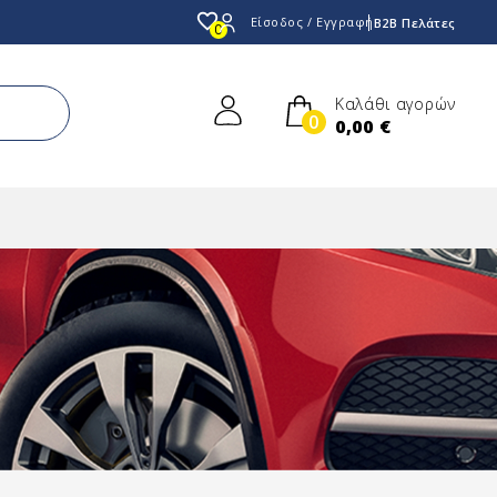
favorite_border
Είσοδος / Εγγραφή
B2B Πελάτες
0
Καλάθι αγορών
0
0,00 €