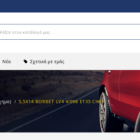
Νέα
Σχετικά με εμάς
χημα)
5,5X14 BORBET LV4 4/098 ET35 CH64