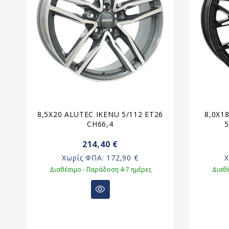
12
8,5X20 ALUTEC IKENU 5/112 ET26
8,0X1
CH66,4
5
214,40 €
Χωρίς ΦΠΑ:
172,90 €
Διαθέσιμο - Παράδοση 4-7 ημέρες
Διαθέ