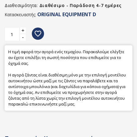
Διαθεσιμότητα:
Διαθέσιμο - Παράδοση 4-7 ημέρες
ORIGINAL EQUIPMENT D
Κατασκευαστής:
+
favorite_border
-
Η τιμή αφορά την αγορά ενός τεμαχίου. Παρακαλούμε ελέγξτε
αν έχετε επιλέξει τη σωστή ποσότητα που επιθυμείτε για το
όχημά σας.
Η αγορά ζάντας είναι διαθέσιμη μόνο με την επιλογή μοντέλου
αυτοκινήτου ώστε μαζί με τις ζάντες να παραλάβετε και τα
αντίστοιχα μπουλόνια (και δαχτυλίδια για κάποια οχήματα) για
το όχημά σας. Αν επιθυμείτε να προχωρήσετε στην αγορά
ζάντας από τη λίστα χωρίς την επιλογή μοντέλου αυτοκινήτου
παρακαλώ επικοινωνήστε μαζί μας.