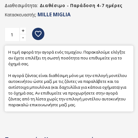
Διαθεσιμότητα:
Διαθέσιμο - Παράδοση 4-7 ημέρες
MILLE MIGLIA
Κατασκευαστής:
+
favorite_border
-
Η τιμή αφορά την αγορά ενός τεμαχίου. Παρακαλούμε ελέγξτε
αν έχετε επιλέξει τη σωστή ποσότητα που επιθυμείτε για το
όχημά σας.
Η αγορά ζάντας είναι διαθέσιμη μόνο με την επιλογή μοντέλου
αυτοκινήτου ώστε μαζί με τις ζάντες να παραλάβετε και τα
αντίστοιχα μπουλόνια (και δαχτυλίδια για κάποια οχήματα) για
το όχημά σας. Αν επιθυμείτε να προχωρήσετε στην αγορά
ζάντας από τη λίστα χωρίς την επιλογή μοντέλου αυτοκινήτου
παρακαλώ επικοινωνήστε μαζί μας.