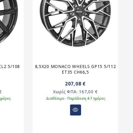
L2 5/108
8,5X20 MONACO WHEELS GP15 5/112
6
ET35 CH66,5
207,08 €
€
Χωρίς ΦΠΑ:
167,00 €
ημέρες
Διαθέσιμο - Παράδοση 4-7 ημέρες