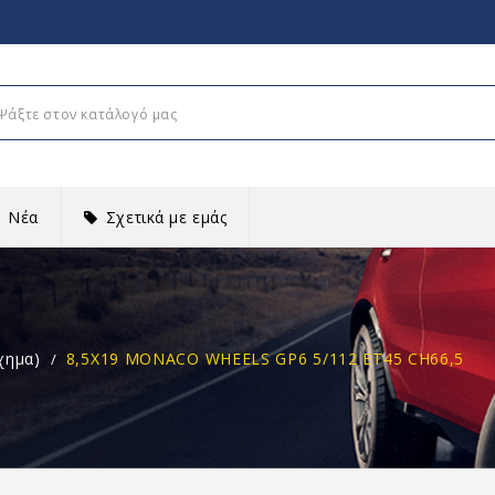
Νέα
Σχετικά με εμάς
χημα)
8,5X19 MONACO WHEELS GP6 5/112 ET45 CH66,5