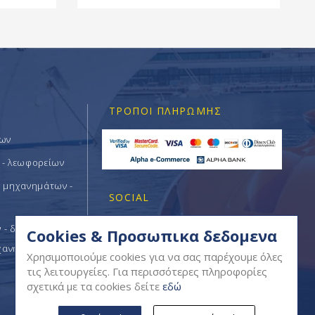
ΤΡΌΠΟΙ ΠΛΗΡΩΜΉΣ
των
 - λεωφορείων
ν μηχανημάτων -
SOCIAL
- δομικών -
Cookies & Προσωπικα δεδομενα
χανημάτων
Χρησιμοποιούμε cookies για να σας παρέχουμε όλες
τις λειτουργείες. Για περισσότερες πληροφορίες
σχετικά με τα cookies δείτε
εδώ