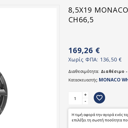
8,5X19 MONACO
CH66,5
169,26 €
Χωρίς ΦΠΑ:
136,50 €
Διαθεσιμότητα:
Διαθέσιμο 
MONACO WH
Κατασκευαστής:
+
favorite_border
-
Η τιμή αφορά την αγορά ενός τ
επιλέξει τη σωστή ποσότητα που