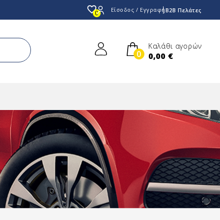
favorite_border
Είσοδος / Εγγραφή
B2B Πελάτες
0
Καλάθι αγορών
0
0,00 €