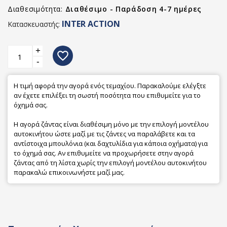
Διαθεσιμότητα:
Διαθέσιμο - Παράδοση 4-7 ημέρες
INTER ACTION
Κατασκευαστής:
+
favorite_border
-
Η τιμή αφορά την αγορά ενός τεμαχίου. Παρακαλούμε ελέγξτε
αν έχετε επιλέξει τη σωστή ποσότητα που επιθυμείτε για το
όχημά σας.
Η αγορά ζάντας είναι διαθέσιμη μόνο με την επιλογή μοντέλου
αυτοκινήτου ώστε μαζί με τις ζάντες να παραλάβετε και τα
αντίστοιχα μπουλόνια (και δαχτυλίδια για κάποια οχήματα) για
το όχημά σας. Αν επιθυμείτε να προχωρήσετε στην αγορά
ζάντας από τη λίστα χωρίς την επιλογή μοντέλου αυτοκινήτου
παρακαλώ επικοινωνήστε μαζί μας.