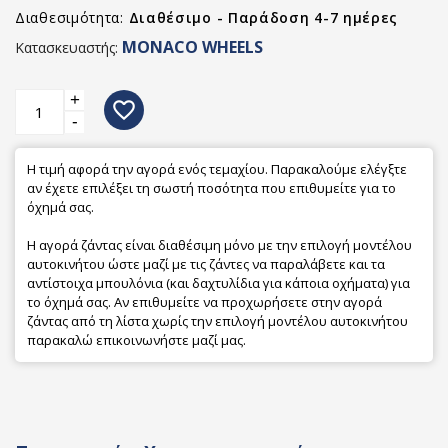
Διαθεσιμότητα:
Διαθέσιμο - Παράδοση 4-7 ημέρες
MONACO WHEELS
Κατασκευαστής:
+
favorite_border
-
Η τιμή αφορά την αγορά ενός τεμαχίου. Παρακαλούμε ελέγξτε
αν έχετε επιλέξει τη σωστή ποσότητα που επιθυμείτε για το
όχημά σας.
Η αγορά ζάντας είναι διαθέσιμη μόνο με την επιλογή μοντέλου
αυτοκινήτου ώστε μαζί με τις ζάντες να παραλάβετε και τα
αντίστοιχα μπουλόνια (και δαχτυλίδια για κάποια οχήματα) για
το όχημά σας. Αν επιθυμείτε να προχωρήσετε στην αγορά
ζάντας από τη λίστα χωρίς την επιλογή μοντέλου αυτοκινήτου
παρακαλώ επικοινωνήστε μαζί μας.