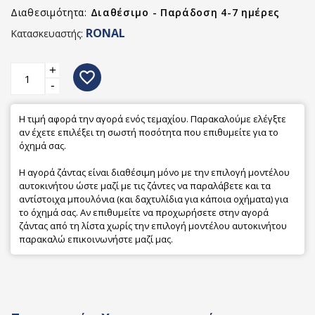
Διαθεσιμότητα:
Διαθέσιμο - Παράδοση 4-7 ημέρες
RONAL
Κατασκευαστής:
+
favorite_border
-
Η τιμή αφορά την αγορά ενός τεμαχίου. Παρακαλούμε ελέγξτε
αν έχετε επιλέξει τη σωστή ποσότητα που επιθυμείτε για το
όχημά σας.
Η αγορά ζάντας είναι διαθέσιμη μόνο με την επιλογή μοντέλου
αυτοκινήτου ώστε μαζί με τις ζάντες να παραλάβετε και τα
αντίστοιχα μπουλόνια (και δαχτυλίδια για κάποια οχήματα) για
το όχημά σας. Αν επιθυμείτε να προχωρήσετε στην αγορά
ζάντας από τη λίστα χωρίς την επιλογή μοντέλου αυτοκινήτου
παρακαλώ επικοινωνήστε μαζί μας.