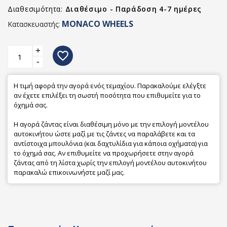
Διαθεσιμότητα:
Διαθέσιμο - Παράδοση 4-7 ημέρες
MONACO WHEELS
Κατασκευαστής:
+
favorite_border
-
Η τιμή αφορά την αγορά ενός τεμαχίου. Παρακαλούμε ελέγξτε
αν έχετε επιλέξει τη σωστή ποσότητα που επιθυμείτε για το
όχημά σας.
Η αγορά ζάντας είναι διαθέσιμη μόνο με την επιλογή μοντέλου
αυτοκινήτου ώστε μαζί με τις ζάντες να παραλάβετε και τα
αντίστοιχα μπουλόνια (και δαχτυλίδια για κάποια οχήματα) για
το όχημά σας. Αν επιθυμείτε να προχωρήσετε στην αγορά
ζάντας από τη λίστα χωρίς την επιλογή μοντέλου αυτοκινήτου
παρακαλώ επικοινωνήστε μαζί μας.