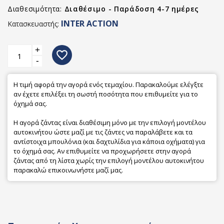
Διαθεσιμότητα:
Διαθέσιμο - Παράδοση 4-7 ημέρες
INTER ACTION
Κατασκευαστής:
+
favorite_border
-
Η τιμή αφορά την αγορά ενός τεμαχίου. Παρακαλούμε ελέγξτε
αν έχετε επιλέξει τη σωστή ποσότητα που επιθυμείτε για το
όχημά σας.
Η αγορά ζάντας είναι διαθέσιμη μόνο με την επιλογή μοντέλου
αυτοκινήτου ώστε μαζί με τις ζάντες να παραλάβετε και τα
αντίστοιχα μπουλόνια (και δαχτυλίδια για κάποια οχήματα) για
το όχημά σας. Αν επιθυμείτε να προχωρήσετε στην αγορά
ζάντας από τη λίστα χωρίς την επιλογή μοντέλου αυτοκινήτου
παρακαλώ επικοινωνήστε μαζί μας.