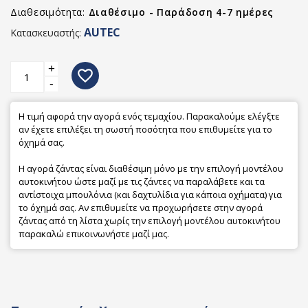
Διαθεσιμότητα:
Διαθέσιμο - Παράδοση 4-7 ημέρες
AUTEC
Κατασκευαστής:
+
favorite_border
-
Η τιμή αφορά την αγορά ενός τεμαχίου. Παρακαλούμε ελέγξτε
αν έχετε επιλέξει τη σωστή ποσότητα που επιθυμείτε για το
όχημά σας.
Η αγορά ζάντας είναι διαθέσιμη μόνο με την επιλογή μοντέλου
αυτοκινήτου ώστε μαζί με τις ζάντες να παραλάβετε και τα
αντίστοιχα μπουλόνια (και δαχτυλίδια για κάποια οχήματα) για
το όχημά σας. Αν επιθυμείτε να προχωρήσετε στην αγορά
ζάντας από τη λίστα χωρίς την επιλογή μοντέλου αυτοκινήτου
παρακαλώ επικοινωνήστε μαζί μας.