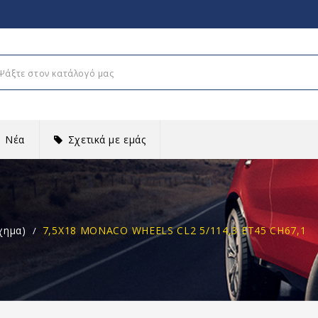
Νέα
Σχετικά με εμάς
χημα)
7,5X18 MONACO WHEELS CL2 5/114,3 ET45 CH67,1