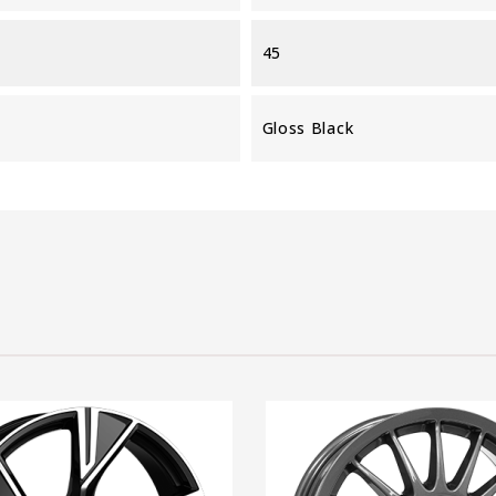
45
Gloss Black