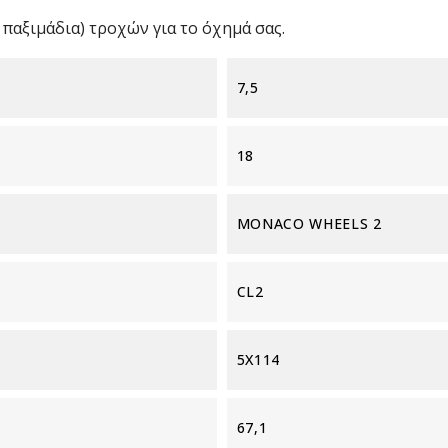
παξιμάδια) τροχών για το όχημά σας.
7,5
18
MONACO WHEELS 2
CL2
5X114
67,1