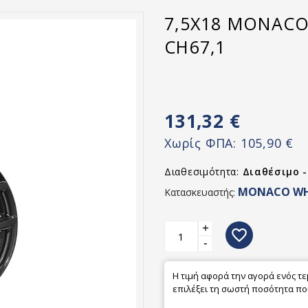
7,5X18 MONACO 
CH67,1
131,32 €
Χωρίς ΦΠΑ:
105,90 €
Διαθεσιμότητα:
Διαθέσιμο 
MONACO WH
Κατασκευαστής:
+
favorite_border
-
Η τιμή αφορά την αγορά ενός τ
επιλέξει τη σωστή ποσότητα που