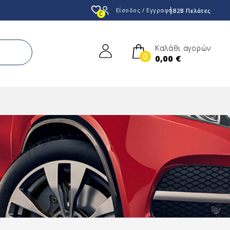
favorite_border
Είσοδος / Εγγραφή
B2B Πελάτες
0
Καλάθι αγορών
0
0,00 €