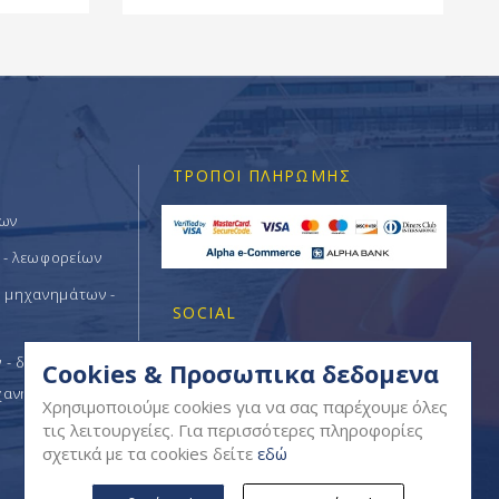
ΤΡΌΠΟΙ ΠΛΗΡΩΜΉΣ
των
 - λεωφορείων
ν μηχανημάτων -
SOCIAL
- δομικών -
Cookies & Προσωπικα δεδομενα
χανημάτων
Χρησιμοποιούμε cookies για να σας παρέχουμε όλες
τις λειτουργείες. Για περισσότερες πληροφορίες
σχετικά με τα cookies δείτε
εδώ