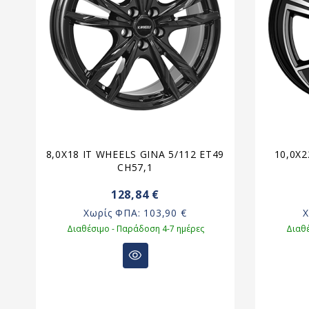
12
8,0X18 IT WHEELS GINA 5/112 ET49
10,0X2
CH57,1
128,84 €
Χωρίς ΦΠΑ:
103,90 €
Διαθέσιμο - Παράδοση 4-7 ημέρες
Διαθέ