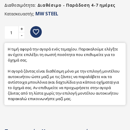
Διαθεσιμότητα:
Διαθέσιμο - Παράδοση 4-7 ημέρες
MW STEEL
Κατασκευαστής:
+
favorite_border
-
Η τιμή αφορά την αγορά ενός τεμαχίου. Παρακαλούμε ελέγξτε
αν έχετε επιλέξει τη σωστή ποσότητα που επιθυμείτε για το
όχημά σας.
Η αγορά ζάντας είναι διαθέσιμη μόνο με την επιλογή μοντέλου
αυτοκινήτου ώστε μαζί με τις ζάντες να παραλάβετε και τα
αντίστοιχα μπουλόνια (και δαχτυλίδια για κάποια οχήματα) για
το όχημά σας. Αν επιθυμείτε να προχωρήσετε στην αγορά
ζάντας από τη λίστα χωρίς την επιλογή μοντέλου αυτοκινήτου
παρακαλώ επικοινωνήστε μαζί μας.