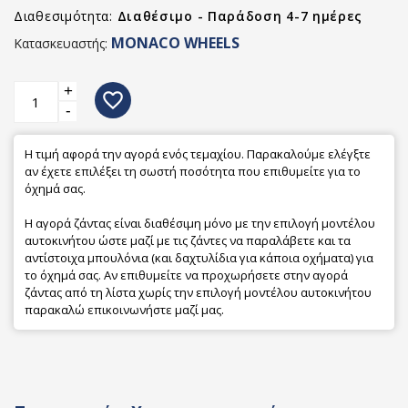
Διαθεσιμότητα:
Διαθέσιμο - Παράδοση 4-7 ημέρες
MONACO WHEELS
Κατασκευαστής:
+
favorite_border
-
Η τιμή αφορά την αγορά ενός τεμαχίου. Παρακαλούμε ελέγξτε
αν έχετε επιλέξει τη σωστή ποσότητα που επιθυμείτε για το
όχημά σας.
Η αγορά ζάντας είναι διαθέσιμη μόνο με την επιλογή μοντέλου
αυτοκινήτου ώστε μαζί με τις ζάντες να παραλάβετε και τα
αντίστοιχα μπουλόνια (και δαχτυλίδια για κάποια οχήματα) για
το όχημά σας. Αν επιθυμείτε να προχωρήσετε στην αγορά
ζάντας από τη λίστα χωρίς την επιλογή μοντέλου αυτοκινήτου
παρακαλώ επικοινωνήστε μαζί μας.