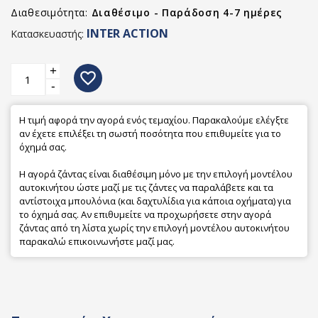
Διαθεσιμότητα:
Διαθέσιμο - Παράδοση 4-7 ημέρες
INTER ACTION
Κατασκευαστής:
+
favorite_border
-
Η τιμή αφορά την αγορά ενός τεμαχίου. Παρακαλούμε ελέγξτε
αν έχετε επιλέξει τη σωστή ποσότητα που επιθυμείτε για το
όχημά σας.
Η αγορά ζάντας είναι διαθέσιμη μόνο με την επιλογή μοντέλου
αυτοκινήτου ώστε μαζί με τις ζάντες να παραλάβετε και τα
αντίστοιχα μπουλόνια (και δαχτυλίδια για κάποια οχήματα) για
το όχημά σας. Αν επιθυμείτε να προχωρήσετε στην αγορά
ζάντας από τη λίστα χωρίς την επιλογή μοντέλου αυτοκινήτου
παρακαλώ επικοινωνήστε μαζί μας.