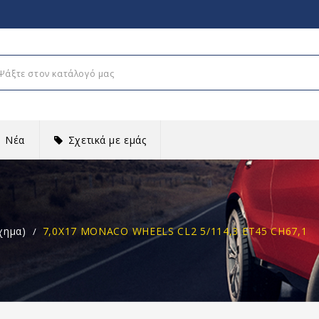
Νέα
Σχετικά με εμάς
χημα)
7,0X17 MONACO WHEELS CL2 5/114,3 ET45 CH67,1