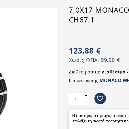
7,0X17 MONACO 
CH67,1
123,88 €
Χωρίς ΦΠΑ:
99,90 €
Διαθεσιμότητα:
Διαθέσιμο 
MONACO WH
Κατασκευαστής:
+
favorite_border
-
Η τιμή αφορά την αγορά ενός τ
επιλέξει τη σωστή ποσότητα που