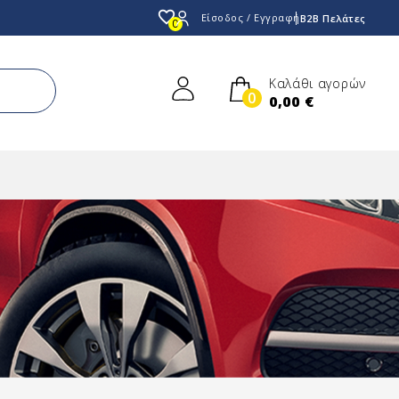
favorite_border
Είσοδος / Εγγραφή
B2B Πελάτες
0
Καλάθι αγορών
0
0,00 €