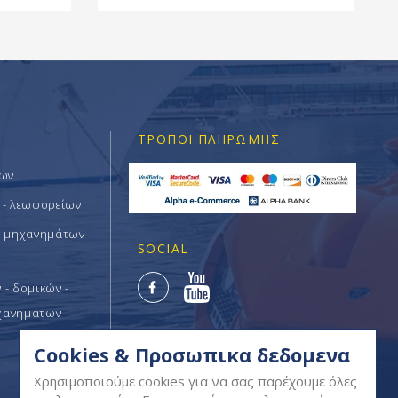
ΤΡΌΠΟΙ ΠΛΗΡΩΜΉΣ
των
 - λεωφορείων
ν μηχανημάτων -
SOCIAL
- δομικών -
χανημάτων
Cookies & Προσωπικα δεδομενα
Χρησιμοποιούμε cookies για να σας παρέχουμε όλες