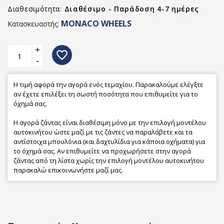
Διαθεσιμότητα:
Διαθέσιμο - Παράδοση 4-7 ημέρες
MONACO WHEELS
Κατασκευαστής:
+
favorite_border
-
Η τιμή αφορά την αγορά ενός τεμαχίου. Παρακαλούμε ελέγξτε
αν έχετε επιλέξει τη σωστή ποσότητα που επιθυμείτε για το
όχημά σας.
Η αγορά ζάντας είναι διαθέσιμη μόνο με την επιλογή μοντέλου
αυτοκινήτου ώστε μαζί με τις ζάντες να παραλάβετε και τα
αντίστοιχα μπουλόνια (και δαχτυλίδια για κάποια οχήματα) για
το όχημά σας. Αν επιθυμείτε να προχωρήσετε στην αγορά
ζάντας από τη λίστα χωρίς την επιλογή μοντέλου αυτοκινήτου
παρακαλώ επικοινωνήστε μαζί μας.