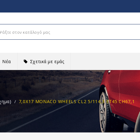
Νέα
Σχετικά με εμάς
χημα)
7,0X17 MONACO WHEELS CL2 5/114,3 ET45 CH67,1