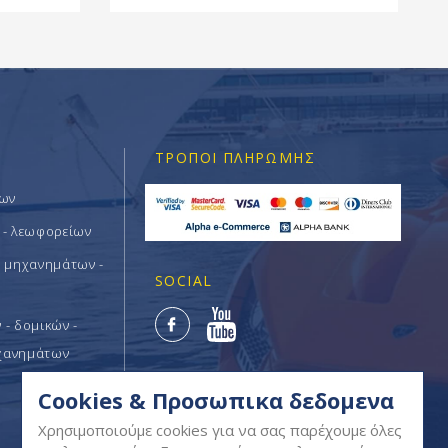
ΤΡΌΠΟΙ ΠΛΗΡΩΜΉΣ
των
 - λεωφορείων
ν μηχανημάτων -
SOCIAL
- δομικών -
χανημάτων
Cookies & Προσωπικα δεδομενα
Χρησιμοποιούμε cookies για να σας παρέχουμε όλες