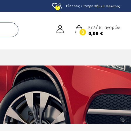
favorite_border
Είσοδος / Εγγραφή
B2B Πελάτες
0
Καλάθι αγορών
0
0,00 €