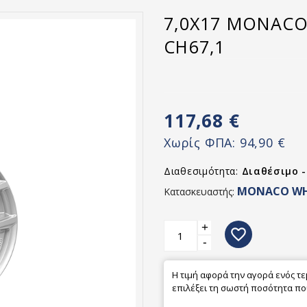
7,0X17 MONACO 
CH67,1
117,68 €
Χωρίς ΦΠΑ:
94,90 €
Διαθεσιμότητα:
Διαθέσιμο 
MONACO WH
Κατασκευαστής:
+
favorite_border
-
Η τιμή αφορά την αγορά ενός τ
επιλέξει τη σωστή ποσότητα που