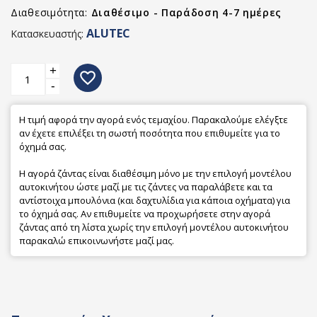
Διαθεσιμότητα:
Διαθέσιμο - Παράδοση 4-7 ημέρες
ALUTEC
Κατασκευαστής:
+
favorite_border
-
Η τιμή αφορά την αγορά ενός τεμαχίου. Παρακαλούμε ελέγξτε
αν έχετε επιλέξει τη σωστή ποσότητα που επιθυμείτε για το
όχημά σας.
Η αγορά ζάντας είναι διαθέσιμη μόνο με την επιλογή μοντέλου
αυτοκινήτου ώστε μαζί με τις ζάντες να παραλάβετε και τα
αντίστοιχα μπουλόνια (και δαχτυλίδια για κάποια οχήματα) για
το όχημά σας. Αν επιθυμείτε να προχωρήσετε στην αγορά
ζάντας από τη λίστα χωρίς την επιλογή μοντέλου αυτοκινήτου
παρακαλώ επικοινωνήστε μαζί μας.