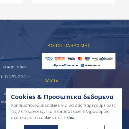
ΤΡΌΠΟΙ ΠΛΗΡΩΜΉΣ
των
 - λεωφορείων
ν μηχανημάτων -
SOCIAL
- δομικών -
Cookies & Προσωπικα δεδομενα
χανημάτων
Χρησιμοποιούμε cookies για να σας παρέχουμε όλες
τις λειτουργείες. Για περισσότερες πληροφορίες
σχετικά με τα cookies δείτε
εδώ