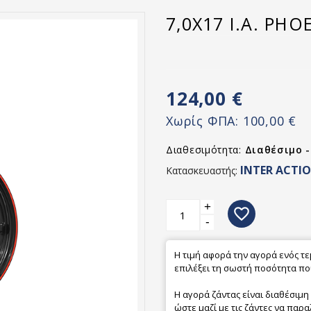
7,0X17 I.A. PHO
124,00 €
Χωρίς ΦΠΑ:
100,00 €
Διαθεσιμότητα:
Διαθέσιμο 
INTER ACTI
Κατασκευαστής:
+
favorite_border
-
Η τιμή αφορά την αγορά ενός τ
επιλέξει τη σωστή ποσότητα που
Η αγορά ζάντας είναι διαθέσιμη
ώστε μαζί με τις ζάντες να παρα