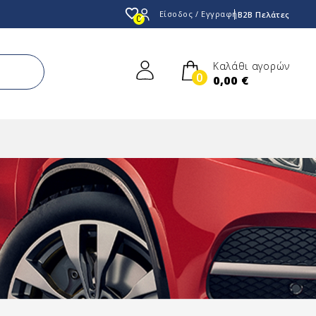
favorite_border
Είσοδος / Εγγραφή
B2B Πελάτες
0
Καλάθι αγορών
0
0,00 €