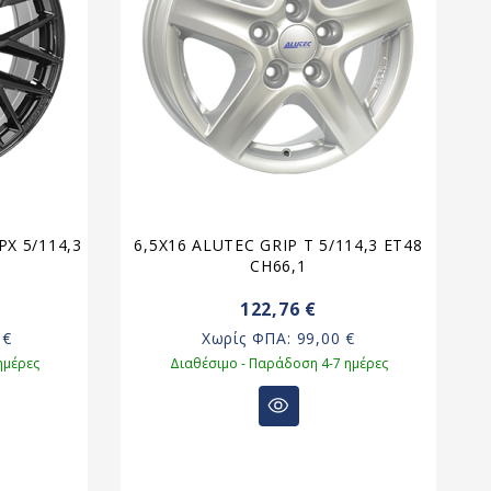
X 5/114,3
6,5X16 ALUTEC GRIP T 5/114,3 ET48
8
CH66,1
122,76 €
 €
Χωρίς ΦΠΑ:
99,00 €
ημέρες
Διαθέσιμο - Παράδοση 4-7 ημέρες