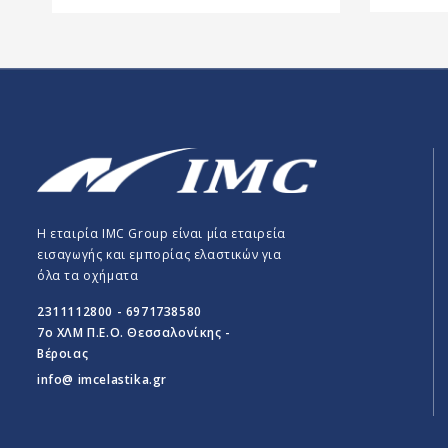
Η εταιρία IMC Group είναι μία εταιρεία
εισαγωγής και εμπορίας ελαστικών για
όλα τα οχήματα
2311112800 - 6971738580
7o ΧΛΜ Π.E.O. Θεσσαλονίκης -
Βέροιας
info@ imcelastika.gr