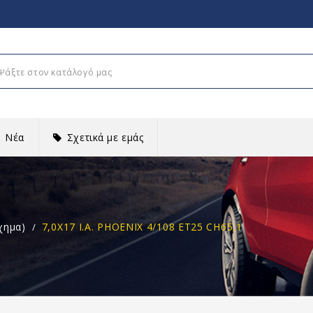
Νέα
Σχετικά με εμάς
χημα)
7,0X17 I.A. PHOENIX 4/108 ET25 CH65,1