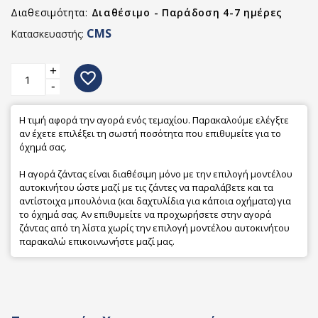
Διαθεσιμότητα:
Διαθέσιμο - Παράδοση 4-7 ημέρες
CMS
Κατασκευαστής:
+
favorite_border
-
Η τιμή αφορά την αγορά ενός τεμαχίου. Παρακαλούμε ελέγξτε
αν έχετε επιλέξει τη σωστή ποσότητα που επιθυμείτε για το
όχημά σας.
Η αγορά ζάντας είναι διαθέσιμη μόνο με την επιλογή μοντέλου
αυτοκινήτου ώστε μαζί με τις ζάντες να παραλάβετε και τα
αντίστοιχα μπουλόνια (και δαχτυλίδια για κάποια οχήματα) για
το όχημά σας. Αν επιθυμείτε να προχωρήσετε στην αγορά
ζάντας από τη λίστα χωρίς την επιλογή μοντέλου αυτοκινήτου
παρακαλώ επικοινωνήστε μαζί μας.