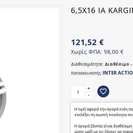
6,5X16 IA KARGI
121,52 €
Χωρίς ΦΠΑ:
98,00 €
Διαθεσιμότητα:
Διαθέσιμο 
INTER ACTI
Κατασκευαστής:
+
favorite_border
-
Η τιμή αφορά την αγορά ενός τ
επιλέξει τη σωστή ποσότητα που
Η αγορά ζάντας είναι διαθέσιμη
ώστε μαζί με τις ζάντες να παρα