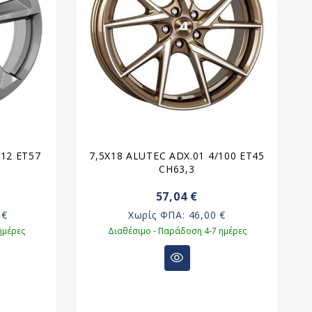
112 ET57
7,5X18 ALUTEC ADX.01 4/100 ET45
6
CH63,3
57,04 €
 €
Χωρίς ΦΠΑ:
46,00 €
ημέρες
Διαθέσιμο - Παράδοση 4-7 ημέρες