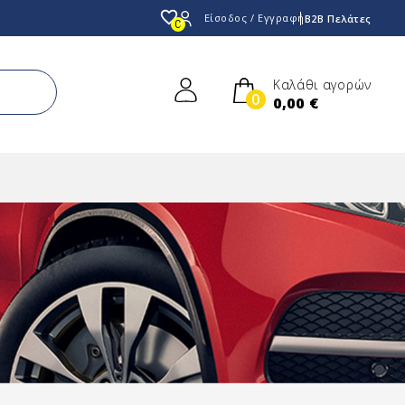
favorite_border
Είσοδος / Εγγραφή
B2B Πελάτες
0
Καλάθι αγορών
0
0,00 €