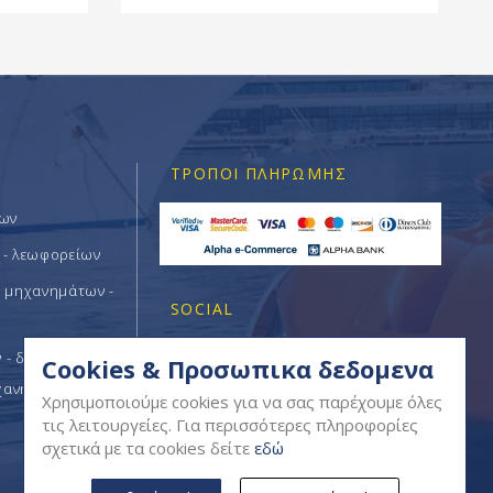
ΤΡΌΠΟΙ ΠΛΗΡΩΜΉΣ
των
 - λεωφορείων
ν μηχανημάτων -
SOCIAL
- δομικών -
Cookies & Προσωπικα δεδομενα
χανημάτων
Χρησιμοποιούμε cookies για να σας παρέχουμε όλες
τις λειτουργείες. Για περισσότερες πληροφορίες
σχετικά με τα cookies δείτε
εδώ