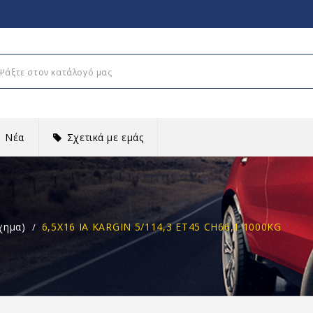
Νέα
Σχετικά με εμάς
χημα)
6,5X16 IA KARGIN 5/114,3 ET45 CH66,1 1000KG