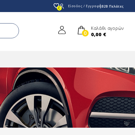
favorite_border
Είσοδος / Εγγραφή
B2B Πελάτες
0
Καλάθι αγορών
0
0,00 €