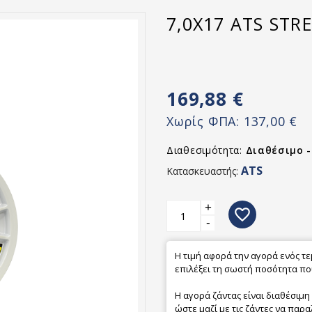
7,0X17 ATS STR
169,88 €
Χωρίς ΦΠΑ:
137,00 €
Διαθεσιμότητα:
Διαθέσιμο 
ATS
Κατασκευαστής:
+
favorite_border
-
Η τιμή αφορά την αγορά ενός τ
επιλέξει τη σωστή ποσότητα που
Η αγορά ζάντας είναι διαθέσιμη
ώστε μαζί με τις ζάντες να παρα