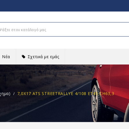
Νέα
Σχετικά με εμάς
χημα)
7,0X17 ATS STREETRALLYE 4/108 ET45 CH63,3