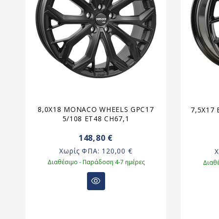
12
8,0X18 MONACO WHEELS GPC17
7,5X17 
5/108 ET48 CH67,1
148,80 €
Χωρίς ΦΠΑ:
120,00 €
Διαθέσιμο - Παράδοση 4-7 ημέρες
Διαθέ