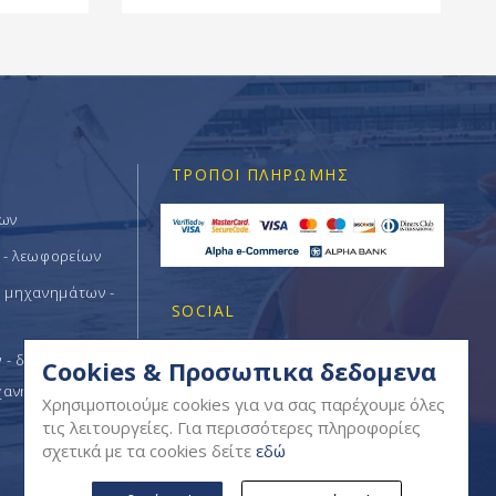
ΤΡΌΠΟΙ ΠΛΗΡΩΜΉΣ
των
 - λεωφορείων
ν μηχανημάτων -
SOCIAL
- δομικών -
Cookies & Προσωπικα δεδομενα
χανημάτων
Χρησιμοποιούμε cookies για να σας παρέχουμε όλες
τις λειτουργείες. Για περισσότερες πληροφορίες
σχετικά με τα cookies δείτε
εδώ