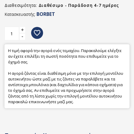
Διαθεσιμότητα:
Διαθέσιμο - Παράδοση 4-7 ημέρες
BORBET
Κατασκευαστής:
+
favorite_border
-
Η τιμή αφορά την αγορά ενός τεμαχίου. Παρακαλούμε ελέγξτε
αν έχετε επιλέξει τη σωστή ποσότητα που επιθυμείτε για το
όχημά σας.
Η αγορά ζάντας είναι διαθέσιμη μόνο με την επιλογή μοντέλου
αυτοκινήτου ώστε μαζί με τις ζάντες να παραλάβετε και τα
αντίστοιχα μπουλόνια (και δαχτυλίδια για κάποια οχήματα) για
το όχημά σας. Αν επιθυμείτε να προχωρήσετε στην αγορά
ζάντας από τη λίστα χωρίς την επιλογή μοντέλου αυτοκινήτου
παρακαλώ επικοινωνήστε μαζί μας.