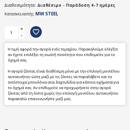
Διαθεσιμότητα:
Διαθέσιμο - Παράδοση 4-7 ημέρες
MW STEEL
Κατασκευαστής:
+
favorite_border
-
Η τιμή αφορά την αγορά ενός τεμαχίου. Παρακαλούμε ελέγξτε
αν έχετε επιλέξει τη σωστή ποσότητα που επιθυμείτε για το
όχημά σας.
Η αγορά ζάντας είναι διαθέσιμη μόνο με την επιλογή μοντέλου
αυτοκινήτου ώστε μαζί με τις ζάντες να παραλάβετε και τα
αντίστοιχα μπουλόνια (και δαχτυλίδια για κάποια οχήματα) για
το όχημά σας. Αν επιθυμείτε να προχωρήσετε στην αγορά
ζάντας από τη λίστα χωρίς την επιλογή μοντέλου αυτοκινήτου
παρακαλώ επικοινωνήστε μαζί μας.