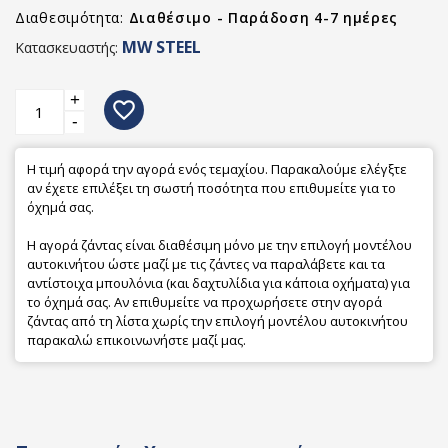
Διαθεσιμότητα:
Διαθέσιμο - Παράδοση 4-7 ημέρες
MW STEEL
Κατασκευαστής:
+
favorite_border
-
Η τιμή αφορά την αγορά ενός τεμαχίου. Παρακαλούμε ελέγξτε
αν έχετε επιλέξει τη σωστή ποσότητα που επιθυμείτε για το
όχημά σας.
Η αγορά ζάντας είναι διαθέσιμη μόνο με την επιλογή μοντέλου
αυτοκινήτου ώστε μαζί με τις ζάντες να παραλάβετε και τα
αντίστοιχα μπουλόνια (και δαχτυλίδια για κάποια οχήματα) για
το όχημά σας. Αν επιθυμείτε να προχωρήσετε στην αγορά
ζάντας από τη λίστα χωρίς την επιλογή μοντέλου αυτοκινήτου
παρακαλώ επικοινωνήστε μαζί μας.