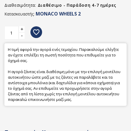
Διαθεσιμότητα:
Διαθέσιμο - Παράδοση 4-7 ημέρες
MONACO WHEELS 2
Κατασκευαστής:
+
favorite_border
-
Η τιμή αφορά την αγορά ενός τεμαχίου. Παρακαλούμε ελέγξτε
αν έχετε επιλέξει τη σωστή ποσότητα που επιθυμείτε για το
όχημά σας.
Η αγορά ζάντας είναι διαθέσιμη μόνο με την επιλογή μοντέλου
αυτοκινήτου ώστε μαζί με τις ζάντες να παραλάβετε και τα
αντίστοιχα μπουλόνια (και δαχτυλίδια για κάποια οχήματα) για
το όχημά σας. Αν επιθυμείτε να προχωρήσετε στην αγορά
ζάντας από τη λίστα χωρίς την επιλογή μοντέλου αυτοκινήτου
παρακαλώ επικοινωνήστε μαζί μας.