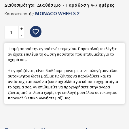
Διαθεσιμότητα:
Διαθέσιμο - Παράδοση 4-7 ημέρες
MONACO WHEELS 2
Κατασκευαστής:
+
favorite_border
-
Η τιμή αφορά την αγορά ενός τεμαχίου. Παρακαλούμε ελέγξτε
αν έχετε επιλέξει τη σωστή ποσότητα που επιθυμείτε για το
όχημά σας.
Η αγορά ζάντας είναι διαθέσιμη μόνο με την επιλογή μοντέλου
αυτοκινήτου ώστε μαζί με τις ζάντες να παραλάβετε και τα
αντίστοιχα μπουλόνια (και δαχτυλίδια για κάποια οχήματα) για
το όχημά σας. Αν επιθυμείτε να προχωρήσετε στην αγορά
ζάντας από τη λίστα χωρίς την επιλογή μοντέλου αυτοκινήτου
παρακαλώ επικοινωνήστε μαζί μας.