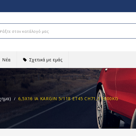
Νέα
Σχετικά με εμάς
χημα)
6,5X16 IA KARGIN 5/118 ET45 CH71,1 1000KG