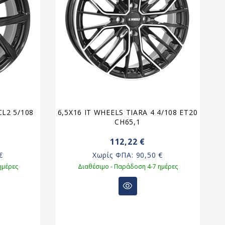
L2 5/108
6,5X16 IT WHEELS TIARA 4 4/108 ET20
6
CH65,1
112,22 €
€
Χωρίς ΦΠΑ:
90,50 €
ημέρες
Διαθέσιμο - Παράδοση 4-7 ημέρες