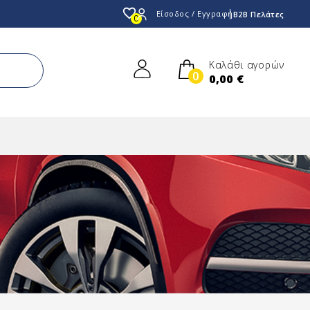
favorite_border
Είσοδος / Εγγραφή
B2B Πελάτες
0
Καλάθι αγορών
0
0,00 €