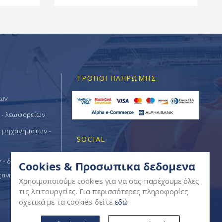
ΤΡΌΠΟΙ ΠΛΗΡΩΜΉΣ
των
 - λεωφορείων
ν μηχανημάτων -
SOCIAL
- δομικών -
Cookies & Προσωπικα δεδομενα
χανημάτων
Χρησιμοποιούμε cookies για να σας παρέχουμε όλες
τις λειτουργείες. Για περισσότερες πληροφορίες
σχετικά με τα cookies δείτε
εδώ