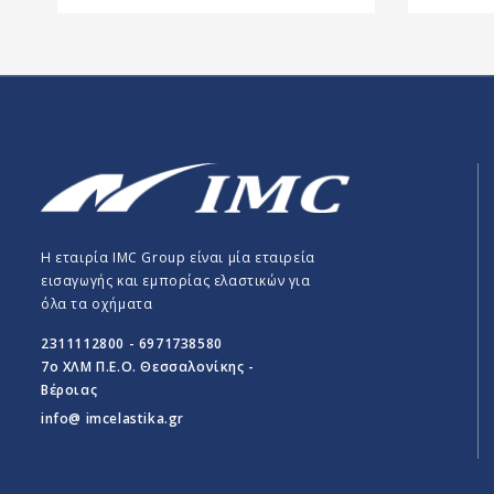
Η εταιρία IMC Group είναι μία εταιρεία
εισαγωγής και εμπορίας ελαστικών για
όλα τα οχήματα
2311112800 - 6971738580
7o ΧΛΜ Π.E.O. Θεσσαλονίκης -
Βέροιας
info@ imcelastika.gr