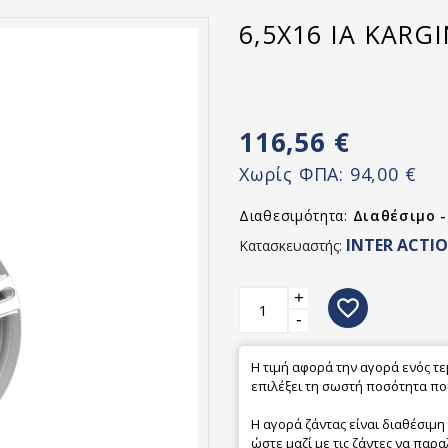
6,5X16 IA KARG
116,56 €
Χωρίς ΦΠΑ:
94,00 €
Διαθεσιμότητα:
Διαθέσιμο 
INTER ACTI
Κατασκευαστής:
+
favorite_border
-
Η τιμή αφορά την αγορά ενός τ
επιλέξει τη σωστή ποσότητα που
Η αγορά ζάντας είναι διαθέσιμη
ώστε μαζί με τις ζάντες να παρα