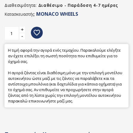
Διαθεσιμότητα:
Διαθέσιμο - Παράδοση 4-7 ημέρες
MONACO WHEELS
Κατασκευαστής:
+
favorite_border
-
Η τιμή αφορά την αγορά ενός τεμαχίου. Παρακαλούμε ελέγξτε
αν έχετε επιλέξει τη σωστή ποσότητα που επιθυμείτε για το
όχημά σας.
Η αγορά ζάντας είναι διαθέσιμη μόνο με την επιλογή μοντέλου
αυτοκινήτου ώστε μαζί με τις ζάντες να παραλάβετε και τα
αντίστοιχα μπουλόνια (και δαχτυλίδια για κάποια οχήματα) για
το όχημά σας. Αν επιθυμείτε να προχωρήσετε στην αγορά
ζάντας από τη λίστα χωρίς την επιλογή μοντέλου αυτοκινήτου
παρακαλώ επικοινωνήστε μαζί μας.