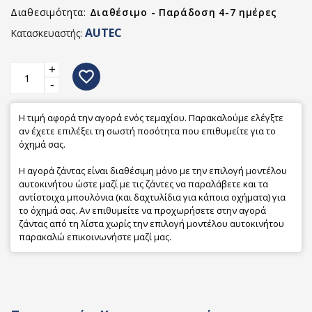
Διαθεσιμότητα:
Διαθέσιμο - Παράδοση 4-7 ημέρες
AUTEC
Κατασκευαστής:
+
favorite_border
-
Η τιμή αφορά την αγορά ενός τεμαχίου. Παρακαλούμε ελέγξτε
αν έχετε επιλέξει τη σωστή ποσότητα που επιθυμείτε για το
όχημά σας.
Η αγορά ζάντας είναι διαθέσιμη μόνο με την επιλογή μοντέλου
αυτοκινήτου ώστε μαζί με τις ζάντες να παραλάβετε και τα
αντίστοιχα μπουλόνια (και δαχτυλίδια για κάποια οχήματα) για
το όχημά σας. Αν επιθυμείτε να προχωρήσετε στην αγορά
ζάντας από τη λίστα χωρίς την επιλογή μοντέλου αυτοκινήτου
παρακαλώ επικοινωνήστε μαζί μας.