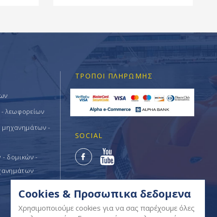
ΤΡΌΠΟΙ ΠΛΗΡΩΜΉΣ
των
 - λεωφορείων
ν μηχανημάτων -
SOCIAL
- δομικών -
χανημάτων
Cookies & Προσωπικα δεδομενα
Χρησιμοποιούμε cookies για να σας παρέχουμε όλες