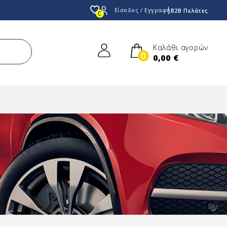
favorite_border
Είσοδος / Εγγραφή
B2B Πελάτες
0
Καλάθι αγορών
0
0,00 €