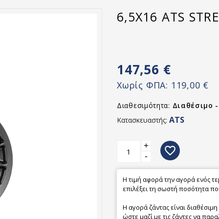
6,5X16 ATS STR
147,56 €
Χωρίς ΦΠΑ:
119,00 €
Διαθεσιμότητα:
Διαθέσιμο 
ATS
Κατασκευαστής:
+
favorite_border
-
Η τιμή αφορά την αγορά ενός τ
επιλέξει τη σωστή ποσότητα που
Η αγορά ζάντας είναι διαθέσιμη
ώστε μαζί με τις ζάντες να παρα