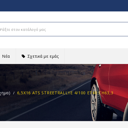
Νέα
Σχετικά με εμάς
χημα)
6,5X16 ATS STREETRALLYE 4/100 ET40 CH63,3