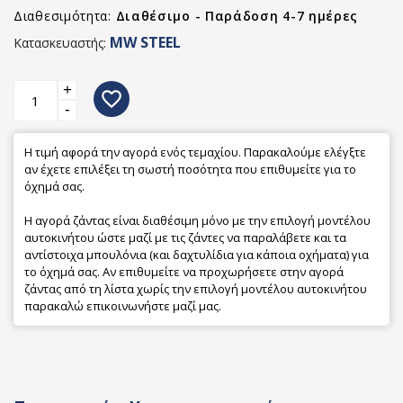
Διαθεσιμότητα:
Διαθέσιμο - Παράδοση 4-7 ημέρες
MW STEEL
Κατασκευαστής:
+
favorite_border
-
Η τιμή αφορά την αγορά ενός τεμαχίου. Παρακαλούμε ελέγξτε
αν έχετε επιλέξει τη σωστή ποσότητα που επιθυμείτε για το
όχημά σας.
Η αγορά ζάντας είναι διαθέσιμη μόνο με την επιλογή μοντέλου
αυτοκινήτου ώστε μαζί με τις ζάντες να παραλάβετε και τα
αντίστοιχα μπουλόνια (και δαχτυλίδια για κάποια οχήματα) για
το όχημά σας. Αν επιθυμείτε να προχωρήσετε στην αγορά
ζάντας από τη λίστα χωρίς την επιλογή μοντέλου αυτοκινήτου
παρακαλώ επικοινωνήστε μαζί μας.