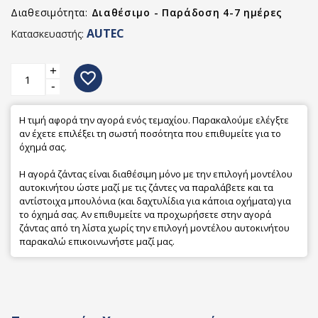
Διαθεσιμότητα:
Διαθέσιμο - Παράδοση 4-7 ημέρες
AUTEC
Κατασκευαστής:
+
favorite_border
-
Η τιμή αφορά την αγορά ενός τεμαχίου. Παρακαλούμε ελέγξτε
αν έχετε επιλέξει τη σωστή ποσότητα που επιθυμείτε για το
όχημά σας.
Η αγορά ζάντας είναι διαθέσιμη μόνο με την επιλογή μοντέλου
αυτοκινήτου ώστε μαζί με τις ζάντες να παραλάβετε και τα
αντίστοιχα μπουλόνια (και δαχτυλίδια για κάποια οχήματα) για
το όχημά σας. Αν επιθυμείτε να προχωρήσετε στην αγορά
ζάντας από τη λίστα χωρίς την επιλογή μοντέλου αυτοκινήτου
παρακαλώ επικοινωνήστε μαζί μας.