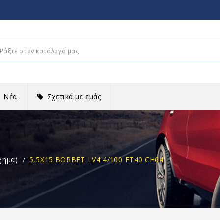
Νέα
Σχετικά με εμάς
χημα)
5,5X15 BORBET LV4 4/100 ET40 CH64