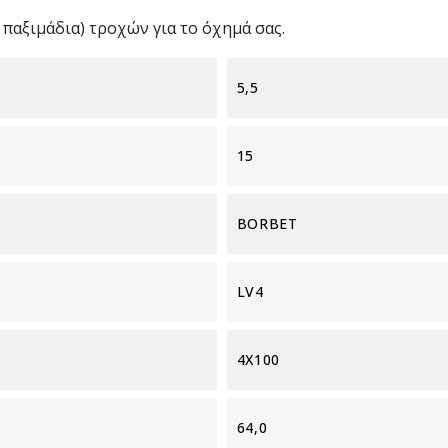
παξιμάδια) τροχών για το όχημά σας.
5,5
15
BORBET
LV4
4X100
64,0