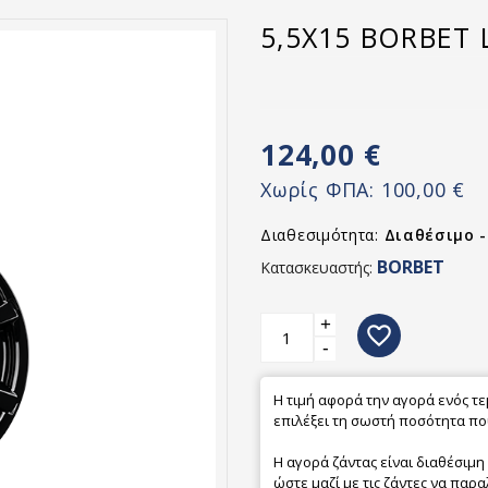
5,5X15 BORBET 
124,00 €
Χωρίς ΦΠΑ:
100,00 €
Διαθεσιμότητα:
Διαθέσιμο 
BORBET
Κατασκευαστής:
+
favorite_border
-
Η τιμή αφορά την αγορά ενός τ
επιλέξει τη σωστή ποσότητα που
Η αγορά ζάντας είναι διαθέσιμη
ώστε μαζί με τις ζάντες να παρα