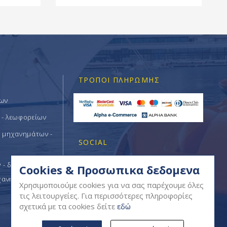
ΤΡΌΠΟΙ ΠΛΗΡΩΜΉΣ
των
 - λεωφορείων
ν μηχανημάτων -
SOCIAL
- δομικών -
Cookies & Προσωπικα δεδομενα
χανημάτων
Χρησιμοποιούμε cookies για να σας παρέχουμε όλες
τις λειτουργείες. Για περισσότερες πληροφορίες
σχετικά με τα cookies δείτε
εδώ