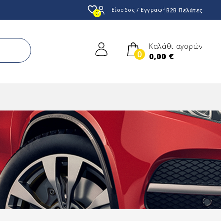
favorite_border
Είσοδος / Εγγραφή
B2B Πελάτες
0
Καλάθι αγορών
0
0,00 €