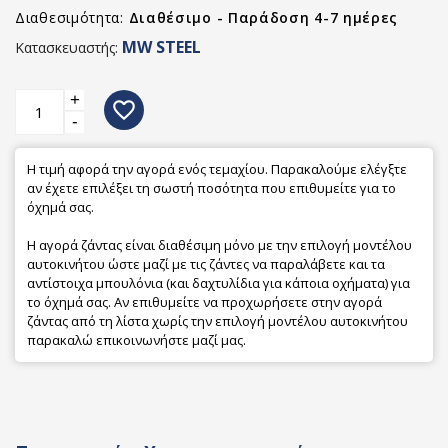
Διαθεσιμότητα:
Διαθέσιμο - Παράδοση 4-7 ημέρες
MW STEEL
Κατασκευαστής:
+
favorite_border
-
Η τιμή αφορά την αγορά ενός τεμαχίου. Παρακαλούμε ελέγξτε
αν έχετε επιλέξει τη σωστή ποσότητα που επιθυμείτε για το
όχημά σας.
Η αγορά ζάντας είναι διαθέσιμη μόνο με την επιλογή μοντέλου
αυτοκινήτου ώστε μαζί με τις ζάντες να παραλάβετε και τα
αντίστοιχα μπουλόνια (και δαχτυλίδια για κάποια οχήματα) για
το όχημά σας. Αν επιθυμείτε να προχωρήσετε στην αγορά
ζάντας από τη λίστα χωρίς την επιλογή μοντέλου αυτοκινήτου
παρακαλώ επικοινωνήστε μαζί μας.