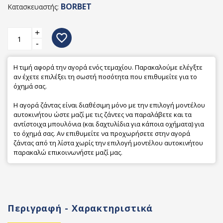
BORBET
Κατασκευαστής:
+
favorite_border
-
Η τιμή αφορά την αγορά ενός τεμαχίου. Παρακαλούμε ελέγξτε
αν έχετε επιλέξει τη σωστή ποσότητα που επιθυμείτε για το
όχημά σας.
Η αγορά ζάντας είναι διαθέσιμη μόνο με την επιλογή μοντέλου
αυτοκινήτου ώστε μαζί με τις ζάντες να παραλάβετε και τα
αντίστοιχα μπουλόνια (και δαχτυλίδια για κάποια οχήματα) για
το όχημά σας. Αν επιθυμείτε να προχωρήσετε στην αγορά
ζάντας από τη λίστα χωρίς την επιλογή μοντέλου αυτοκινήτου
παρακαλώ επικοινωνήστε μαζί μας.
Περιγραφή - Χαρακτηριστικά