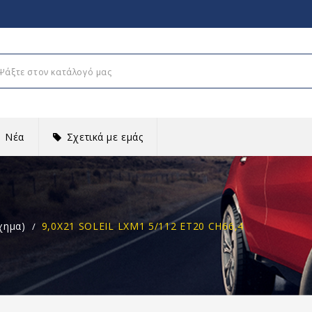
Νέα
Σχετικά με εμάς
χημα)
9,0X21 SOLEIL LXM1 5/112 ET20 CH66,4