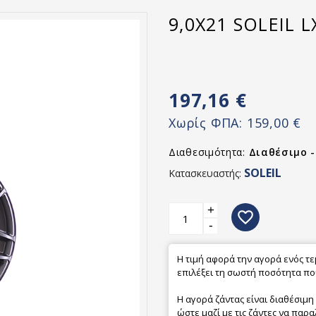
9,0X21 SOLEIL 
197,16 €
Χωρίς ΦΠΑ:
159,00 €
Διαθεσιμότητα:
Διαθέσιμο 
SOLEIL
Κατασκευαστής:
+
favorite_border
-
Η τιμή αφορά την αγορά ενός τ
επιλέξει τη σωστή ποσότητα που
Η αγορά ζάντας είναι διαθέσιμη
ώστε μαζί με τις ζάντες να παρα