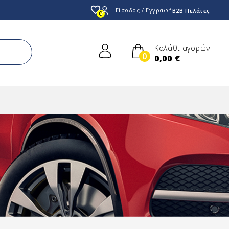
favorite_border
Είσοδος / Εγγραφή
B2B Πελάτες
0
Καλάθι αγορών
0
0,00 €