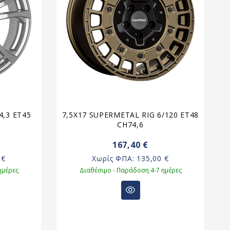
4,3 ET45
7,5X17 SUPERMETAL RIG 6/120 ET48
7
CH74,6
167,40 €
 €
Χωρίς ΦΠΑ:
135,00 €
ημέρες
Διαθέσιμο - Παράδοση 4-7 ημέρες