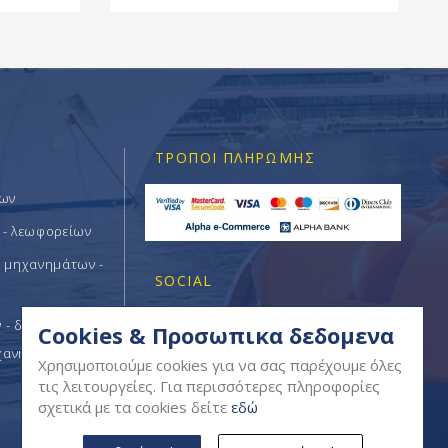
ΤΡΌΠΟΙ ΠΛΗΡΩΜΉΣ
των
 - λεωφορείων
ν μηχανημάτων -
SOCIAL
- δομικών -
Cookies & Προσωπικα δεδομενα
χανημάτων
Χρησιμοποιούμε cookies για να σας παρέχουμε όλες
τις λειτουργείες. Για περισσότερες πληροφορίες
σχετικά με τα cookies δείτε
εδώ