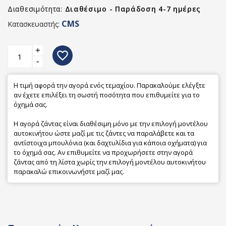
Διαθεσιμότητα:
Διαθέσιμο - Παράδοση 4-7 ημέρες
CMS
Κατασκευαστής:
+
favorite_border
-
Η τιμή αφορά την αγορά ενός τεμαχίου. Παρακαλούμε ελέγξτε
αν έχετε επιλέξει τη σωστή ποσότητα που επιθυμείτε για το
όχημά σας.
Η αγορά ζάντας είναι διαθέσιμη μόνο με την επιλογή μοντέλου
αυτοκινήτου ώστε μαζί με τις ζάντες να παραλάβετε και τα
αντίστοιχα μπουλόνια (και δαχτυλίδια για κάποια οχήματα) για
το όχημά σας. Αν επιθυμείτε να προχωρήσετε στην αγορά
ζάντας από τη λίστα χωρίς την επιλογή μοντέλου αυτοκινήτου
παρακαλώ επικοινωνήστε μαζί μας.