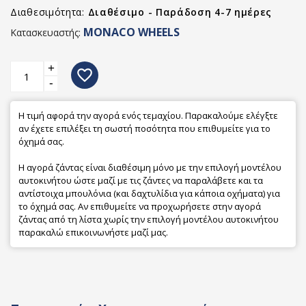
Διαθεσιμότητα:
Διαθέσιμο - Παράδοση 4-7 ημέρες
MONACO WHEELS
Κατασκευαστής:
+
favorite_border
-
Η τιμή αφορά την αγορά ενός τεμαχίου. Παρακαλούμε ελέγξτε
αν έχετε επιλέξει τη σωστή ποσότητα που επιθυμείτε για το
όχημά σας.
Η αγορά ζάντας είναι διαθέσιμη μόνο με την επιλογή μοντέλου
αυτοκινήτου ώστε μαζί με τις ζάντες να παραλάβετε και τα
αντίστοιχα μπουλόνια (και δαχτυλίδια για κάποια οχήματα) για
το όχημά σας. Αν επιθυμείτε να προχωρήσετε στην αγορά
ζάντας από τη λίστα χωρίς την επιλογή μοντέλου αυτοκινήτου
παρακαλώ επικοινωνήστε μαζί μας.